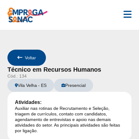
Senac Espírito Santo
- Detalhes da Vaga:
Técnico em Recurs
Voltar
Técnico em Recursos Humanos
Cód.:
134
Vila Velha
-
ES
Presencial
Atividades:
Auxiliar nas rotinas de Recrutamento e Seleção,
triagem de currículos, contato com candidatos,
agendamento de entrevistas e apoio nas demais
atividades do setor. As principais atividades são feitas
por ligação.