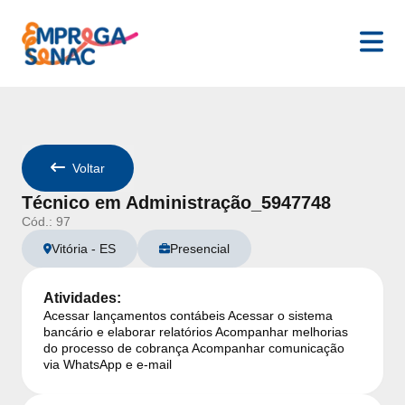
Senac Espírito Santo
- Detalhes da Vaga:
Técnico em Adminis
Voltar
Técnico em Administração_5947748
Cód.:
97
Vitória
-
ES
Presencial
Atividades:
Acessar lançamentos contábeis Acessar o sistema
bancário e elaborar relatórios Acompanhar melhorias
do processo de cobrança Acompanhar comunicação
via WhatsApp e e-mail